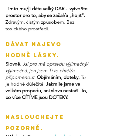
Tímto mu/jí dáte velký DAR -  vytvoříte 
prostor pro to, aby se začal/a „hojit“.
Zdravým, čistým způsobem. Bez 
toxického prostředí.
Dávat najevo 
hodně lásky.
Slovně
. 
Jsi pro mě opravdu výjímečný/ 
výjimečná, jen jsem Ti to chtěl/a 
připomenout.
Objímáním, doteky. 
To 
je hodně důležité.
 Jakmile jsme ve 
velkém propadu, ani slova nestačí. To, 
co více CÍTÍME jsou DOTEKY.
Naslouchejte 
pozorně.