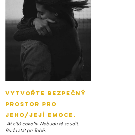
Vytvořte bezpečný 
prostor pro 
jeho/její emoce.
 Ať cítíš cokoliv. Nebudu tě soudit. 
Budu stát při Tobě.