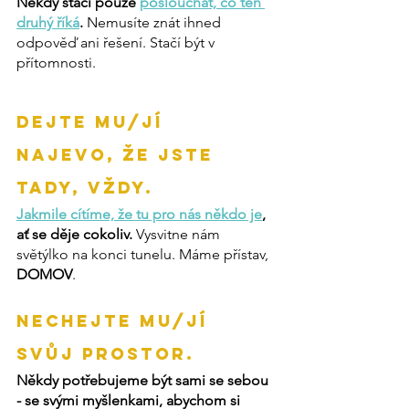
Někdy stačí pouze 
poslouchat, co ten 
druhý říká
.
 Nemusíte znát ihned 
odpověď ani řešení. Stačí být v 
přítomnosti.
Dejte mu/jí 
najevo, že jste 
tady, VŽDY.
Jakmile cítíme, že tu pro nás někdo je
, 
ať se děje cokoliv. 
Vysvitne nám 
světýlko na konci tunelu. Máme přístav, 
DOMOV
.
Nechejte mu/jí 
svůj prostor.
Někdy potřebujeme být sami se sebou 
- se svými myšlenkami, abychom si 