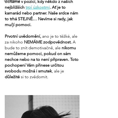
sebeláska
ocitáme v pozici, kdy někdo z našich 
nejbližších 
trpí úzkostmi
. Ať je to 
kamarád nebo partner. Naše srdce nám 
to trhá STEJNĚ… Nevíme si rady, jak 
mu/jí pomoci.
Prvotní uvědomění,
 ano je to těžké, ale 
za nikoho 
NEMÁME zodpovědnost.
 A 
bude to znít demotivačně, ale 
nikomu 
nemůžeme pomoci, pokud on sám 
nechce nebo na to není připraven. Toto 
pochopení Vám přinese určitou 
svobodu možná i smutek
, ale je 
důležité 
si to zvědomit.