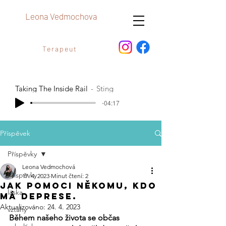
Leona Vedmochova
Terapeut
Taking The Inside Rail
Sting
-04:17
Příspěvek
Příspěvky
Leona Vedmochová
Příspěvky
17. 4. 2023
Minut čtení: 2
Jak pomoci někomu, kdo
láska
má deprese.
Aktualizováno:
24. 4. 2023
vztahy
Během našeho života se občas 