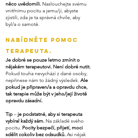
něco uvědomili. 
Naslouchejte svému 
vnitřnímu pocitu a jemu/jí, abyste 
zjistili, zda je ta správná chvíle, aby 
byl/a o samotě.
Nabídněte pomoc 
terapeuta.
Je dobré se pouze letmo zmínit o 
nějakém terapeutovi. Není dobré nutit.
Pokud touha nevychází z dané osoby, 
nepřinese nám to žádný výsledek. 
Ale 
pokud je připraven/a a opravdu chce, 
tak terapie může být v jeho/její životě 
opravdu zásadní.
Tip
 –
 je podstatné, aby si terapeuta 
vybíral každý sám. 
Na základě svého 
pocitu. 
Pocity bezpečí, přijetí, moci 
sdělit cokoliv bez odsudků.
 Asi nějak 