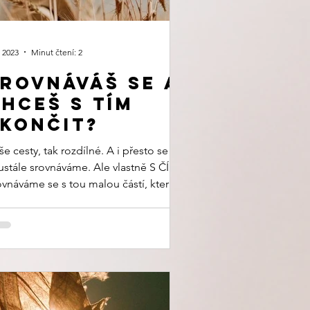
. 2023
Minut čtení: 2
rovnáváš se a
hceš s tím
končit?
e cesty, tak rozdílné. A i přesto se
ustále srovnáváme. Ale vlastně S ČÍM?
ovnáváme se s tou malou částí, kterou
 ostatní...