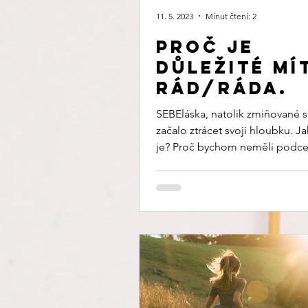
11. 5. 2023
Minut čtení: 2
Proč je
důležité mí
rád/ráda.
SEBEláska, natolik zmiňované s
začalo ztrácet svoji hloubku. Ja
je? Proč bychom neměli podc
SEBElásku? Pojďme ji...