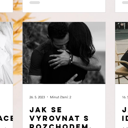
26. 5. 2023
Minut čtení: 2
16. 
Jak se
J
ace
vyrovnat s
i
rozchodem.