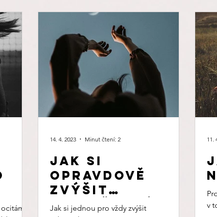
14. 4. 2023
Minut čtení: 2
11. 
Jak si
J
o
opravdově
zvýšit
Pr
sebevědomí.
v 
 ocitáme
Jak si jednou pro vždy zvýšit