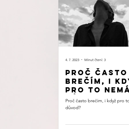
4. 7. 2023
Minut čtení: 3
Proč často
brečím, i k
pro to nem
důvod.
Proč často brečím, i když pro
důvod?