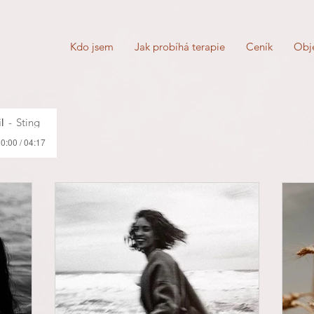
Kdo jsem
Jak probíhá terapie
Ceník
Obj
l
Sting
0:00 / 04:17