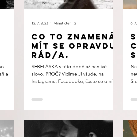
12. 7. 2023
Minut čtení: 2
6. 7
Co to znamená
S
mít se opravdu
c
rád/a.
s
ho
SEBELÁSKA v této době až hanlivé
Naš
ří a
slovo. PROČ? Vidíme JI všude, na
ne
Instagramu, Facebooku, často se o ní
Sr
mluví v médiích. Ale je opravdu...
nám