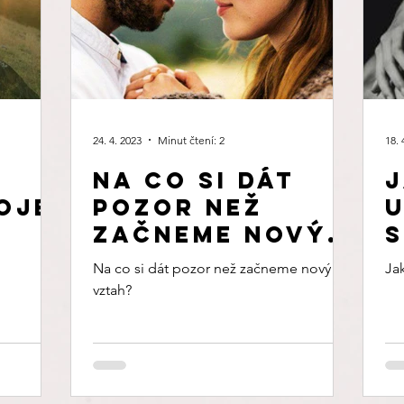
24. 4. 2023
Minut čtení: 2
18. 
Na co si dát
J
oje
pozor než
u
začneme nový
s
vztah?
Na co si dát pozor než začneme nový
Jak
vztah?