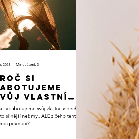
6. 2023
Minut čtení: 3
roč si
sabotujeme
vůj vlastní
spěch.
oč si sabotujeme svůj vlastní úspěch?
to silnější než my.. ALE z čeho tento
orec pramení?