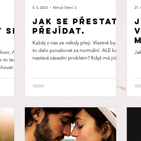
5. 5. 2023
Minut čtení: 2
27. 
Jak se přestat
J
t se
přejídat.
v
Každý z nás se někdy přejí. Vlastně by se
?
to dalo považovat za normální. ALE kdy
lovo, AŽ
Ja
nastává zásadní problém? Když má jídlo
k to tedy
kontrolu NADE...
eňovat