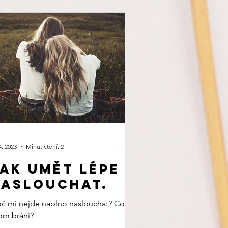
4. 2023
Minut čtení: 2
ak umět lépe
naslouchat.
oč mi nejde naplno naslouchat? Co mi
tom brání?