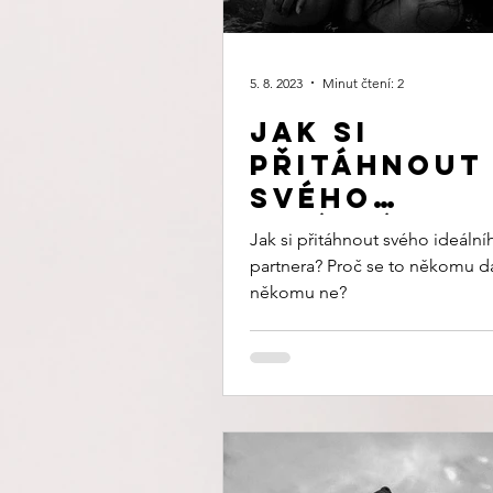
5. 8. 2023
Minut čtení: 2
Jak si
přitáhnout
svého
ideálního
Jak si přitáhnout svého ideální
partnera.
partnera? Proč se to někomu da
někomu ne?