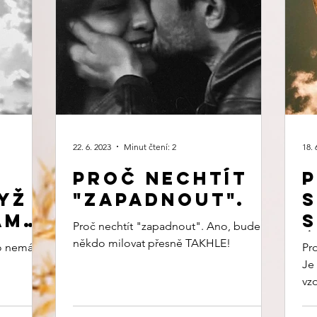
22. 6. 2023
Minut čtení: 2
18. 
Proč nechtít
P
dyž
"zapadnout".
ám
s
Proč nechtít "zapadnout". Ano, bude Tě
ú
někdo milovat přesně TAKHLE!
 to nemám
Pr
Je 
vz